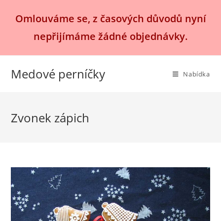
Přejít
Omlouváme se, z časových důvodů nyní
k
obsahu
nepřijímáme žádné objednávky.
Medové perníčky
Nabídka
Zvonek zápich