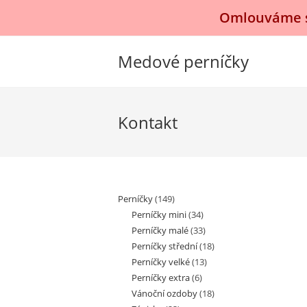
Přejít
Omlouváme se
k
obsahu
Medové perníčky
Kontakt
Perníčky
(149)
Perníčky mini
(34)
Perníčky malé
(33)
Perníčky střední
(18)
Perníčky velké
(13)
Perníčky extra
(6)
Vánoční ozdoby
(18)