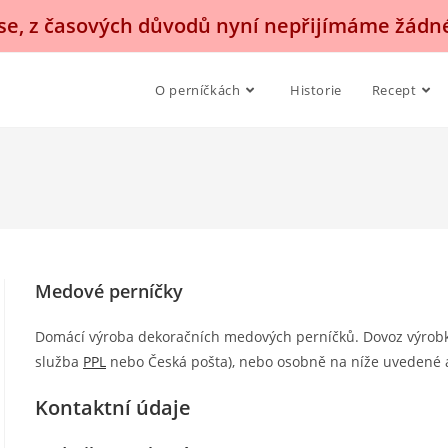
, z časových důvodů nyní nepřijímáme žádn
O perníčkách
Historie
Recept
Medové perníčky
Domácí výroba dekoračních medových perníčků. Dovoz výrobků
služba
PPL
nebo Česká pošta), nebo osobně na níže uvedené 
Kontaktní údaje