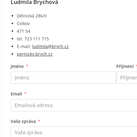
Ludmila Brychová
Dělnická 286/II
Cvikov
471 54
tel. 723 111 715
E-mail:
ludmila@brych.cz
pernicky.brych.cz
Jméno
Příjmení
Email
Vaše zpráva