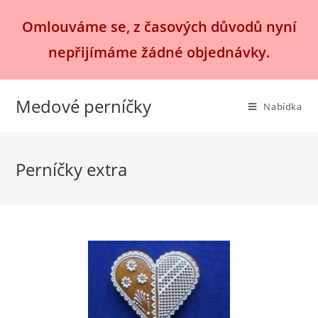
Přejít
Omlouváme se, z časových důvodů nyní
k
obsahu
nepřijímáme žádné objednávky.
Medové perníčky
Nabídka
Perníčky extra