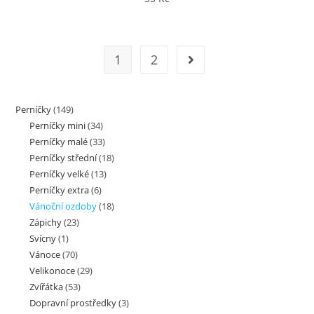
1
2
Jít na další stránku
Perníčky
(149)
Perníčky mini
(34)
Perníčky malé
(33)
Perníčky střední
(18)
Perníčky velké
(13)
Perníčky extra
(6)
Vánoční ozdoby
(18)
Zápichy
(23)
Svícny
(1)
Vánoce
(70)
Velikonoce
(29)
Zvířátka
(53)
Dopravní prostředky
(3)