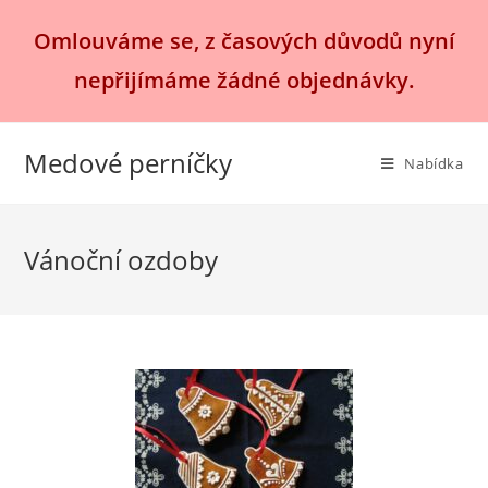
Přejít
Omlouváme se, z časových důvodů nyní
k
obsahu
nepřijímáme žádné objednávky.
Medové perníčky
Nabídka
Vánoční ozdoby