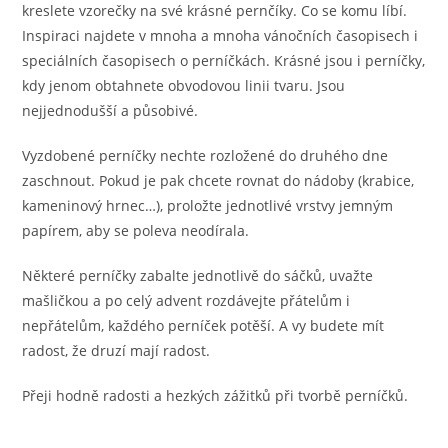
kreslete vzorečky na své krásné pernčíky. Co se komu líbí.
Inspiraci najdete v mnoha a mnoha vánočních časopisech i
speciálních časopisech o perníčkách. Krásné jsou i perníčky,
kdy jenom obtahnete obvodovou linii tvaru. Jsou
nejjednodušší a působivé.
Vyzdobené perníčky nechte rozložené do druhého dne
zaschnout. Pokud je pak chcete rovnat do nádoby (krabice,
kameninový hrnec…), proložte jednotlivé vrstvy jemným
papírem, aby se poleva neodírala.
Některé perníčky zabalte jednotlivě do sáčků, uvažte
mašličkou a po celý advent rozdávejte přátelům i
nepřátelům, každého perníček potěší. A vy budete mít
radost, že druzí mají radost.
Přeji hodně radosti a hezkých zážitků při tvorbě perníčků.