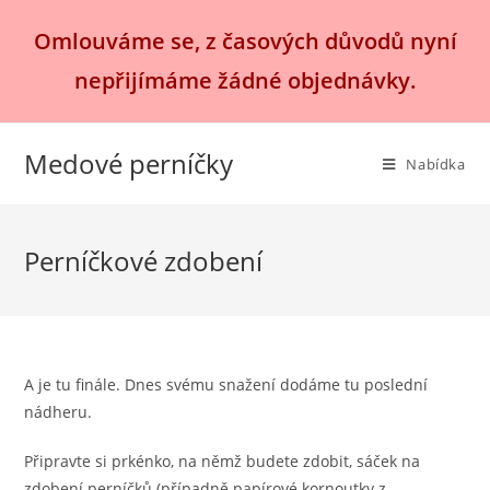
Přejít
Omlouváme se, z časových důvodů nyní
k
obsahu
nepřijímáme žádné objednávky.
Medové perníčky
Nabídka
Perníčkové zdobení
A je tu finále. Dnes svému snažení dodáme tu poslední
nádheru.
Připravte si prkénko, na němž budete zdobit, sáček na
zdobení perníčků (případně papírové kornoutky z