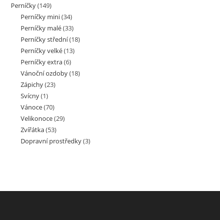
Perníčky
(149)
Perníčky mini
(34)
Perníčky malé
(33)
Perníčky střední
(18)
Perníčky velké
(13)
Perníčky extra
(6)
Vánoční ozdoby
(18)
Zápichy
(23)
Svícny
(1)
Vánoce
(70)
Velikonoce
(29)
Zvířátka
(53)
Dopravní prostředky
(3)