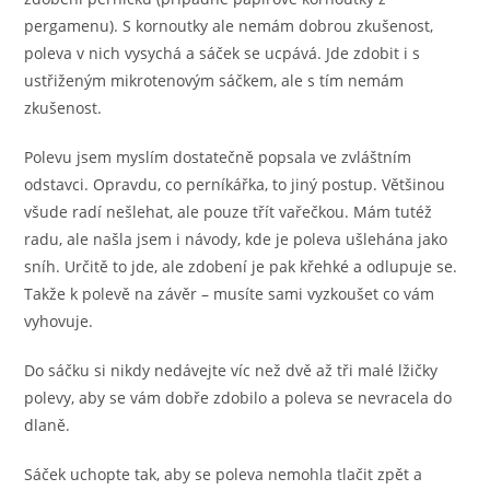
pergamenu). S kornoutky ale nemám dobrou zkušenost,
poleva v nich vysychá a sáček se ucpává. Jde zdobit i s
ustřiženým mikrotenovým sáčkem, ale s tím nemám
zkušenost.
Polevu jsem myslím dostatečně popsala ve zvláštním
odstavci. Opravdu, co perníkářka, to jiný postup. Většinou
všude radí nešlehat, ale pouze třít vařečkou. Mám tutéž
radu, ale našla jsem i návody, kde je poleva ušlehána jako
sníh. Určitě to jde, ale zdobení je pak křehké a odlupuje se.
Takže k polevě na závěr – musíte sami vyzkoušet co vám
vyhovuje.
Do sáčku si nikdy nedávejte víc než dvě až tři malé lžičky
polevy, aby se vám dobře zdobilo a poleva se nevracela do
dlaně.
Sáček uchopte tak, aby se poleva nemohla tlačit zpět a