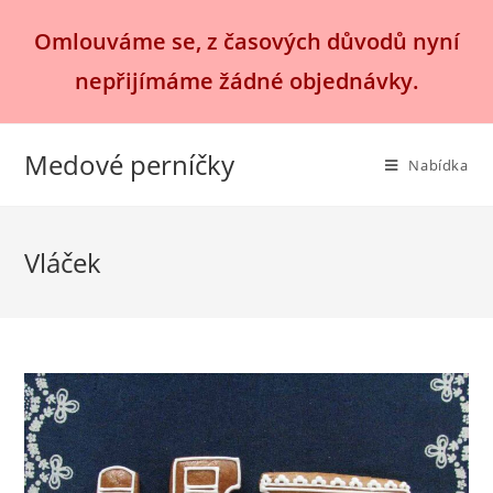
Přejít
Omlouváme se, z časových důvodů nyní
k
obsahu
nepřijímáme žádné objednávky.
Medové perníčky
Nabídka
Vláček