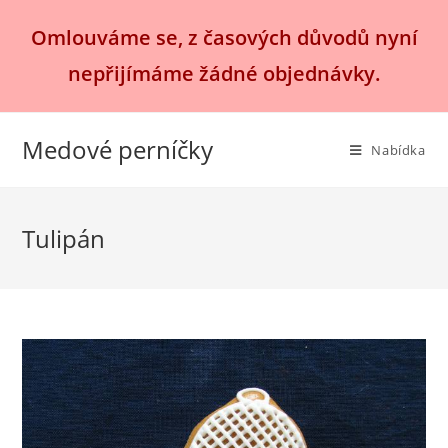
Přejít
Omlouváme se, z časových důvodů nyní
k
obsahu
nepřijímáme žádné objednávky.
Medové perníčky
Nabídka
Tulipán