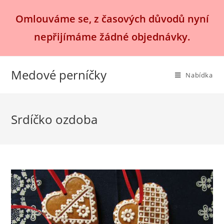
Přejít
Omlouváme se, z časových důvodů nyní
k
obsahu
nepřijímáme žádné objednávky.
Medové perníčky
Nabídka
Srdíčko ozdoba