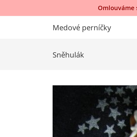
Přejít
Omlouváme se
k
obsahu
Medové perníčky
Sněhulák