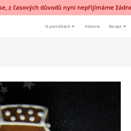
, z časových důvodů nyní nepřijímáme žádn
O perníčkách
Historie
Recept