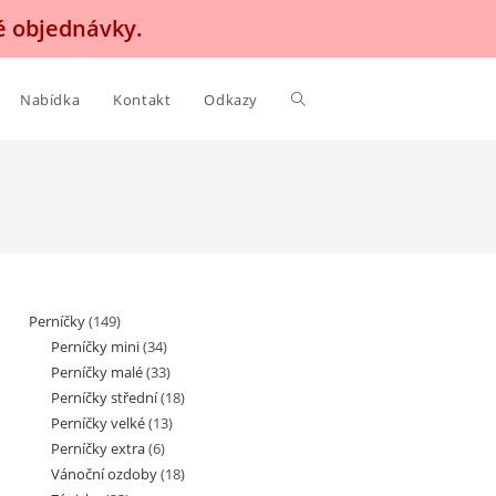
é objednávky.
Nabídka
Kontakt
Odkazy
Perníčky
(149)
Perníčky mini
(34)
Perníčky malé
(33)
Perníčky střední
(18)
Perníčky velké
(13)
Perníčky extra
(6)
Vánoční ozdoby
(18)