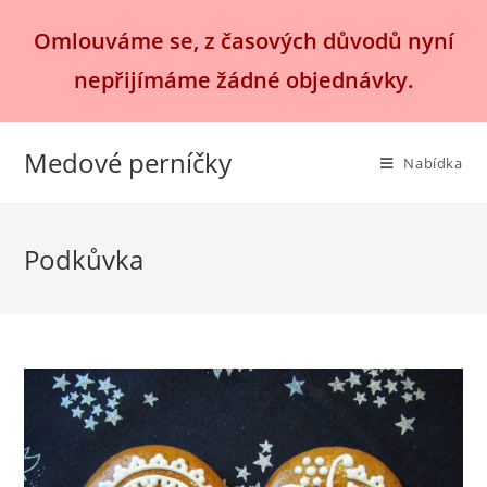
Přejít
Omlouváme se, z časových důvodů nyní
k
obsahu
nepřijímáme žádné objednávky.
Medové perníčky
Nabídka
Podkůvka