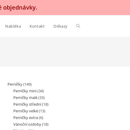
é objednávky.
Nabídka
Kontakt
Odkazy
Perníčky
(149)
Perníčky mini
(34)
Perníčky malé
(33)
Perníčky střední
(18)
Perníčky velké
(13)
Perníčky extra
(6)
Vánoční ozdoby
(18)