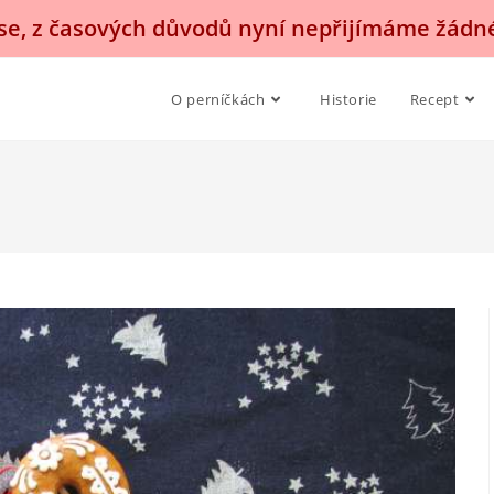
, z časových důvodů nyní nepřijímáme žádn
O perníčkách
Historie
Recept