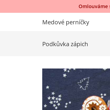
Přejít
Omlouváme se
k
obsahu
Medové perníčky
Podkůvka zápich