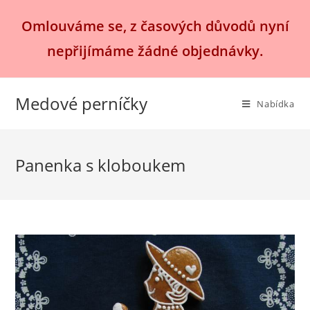
Přejít
Omlouváme se, z časových důvodů nyní
k
obsahu
nepřijímáme žádné objednávky.
Medové perníčky
Nabídka
Panenka s kloboukem