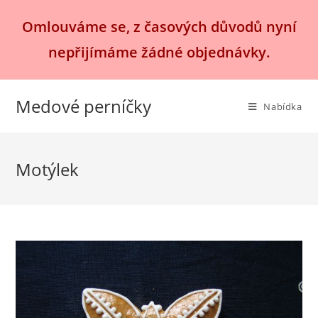
Přejít
Omlouváme se, z časových důvodů nyní
k
obsahu
nepřijímáme žádné objednávky.
Medové perníčky
Nabídka
Motýlek