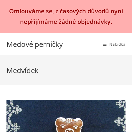
Přejít
Omlouváme se, z časových důvodů nyní
k
obsahu
nepřijímáme žádné objednávky.
Medové perníčky
Nabídka
Medvídek