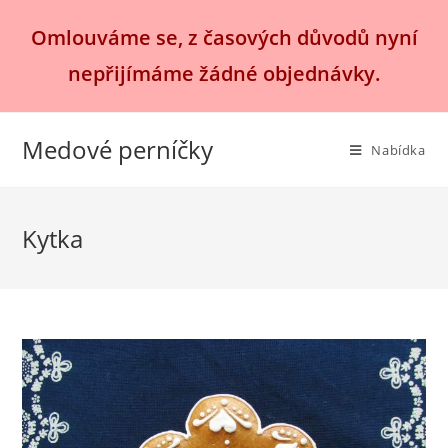
Přejít
Omlouváme se, z časových důvodů nyní
k
obsahu
nepřijímáme žádné objednávky.
Medové perníčky
Nabídka
Kytka