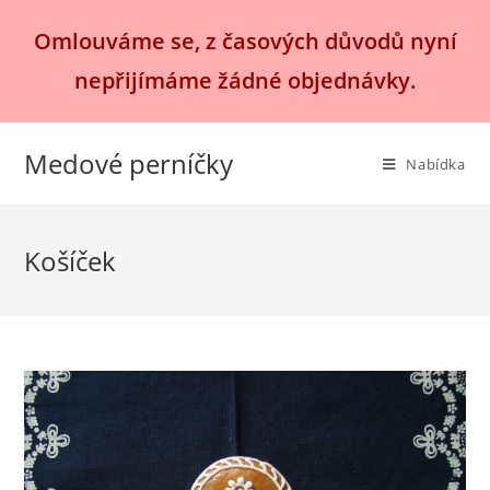
Přejít
Omlouváme se, z časových důvodů nyní
k
obsahu
nepřijímáme žádné objednávky.
Medové perníčky
Nabídka
Košíček