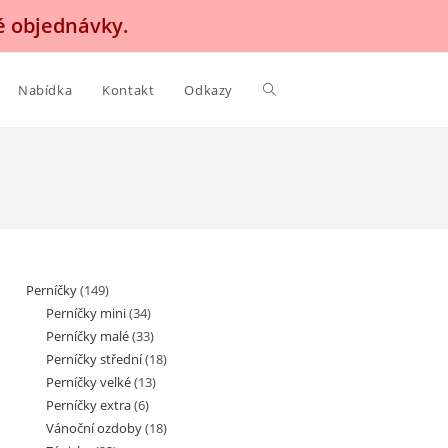
é objednávky.
Nabídka
Kontakt
Odkazy
Perníčky
(149)
Perníčky mini
(34)
Perníčky malé
(33)
Perníčky střední
(18)
Perníčky velké
(13)
Perníčky extra
(6)
Vánoční ozdoby
(18)