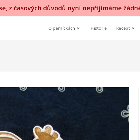
, z časových důvodů nyní nepřijímáme žádn
O perníčkách
Historie
Recept