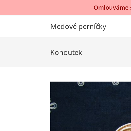
Přejít
Omlouváme se
k
obsahu
Medové perníčky
Kohoutek