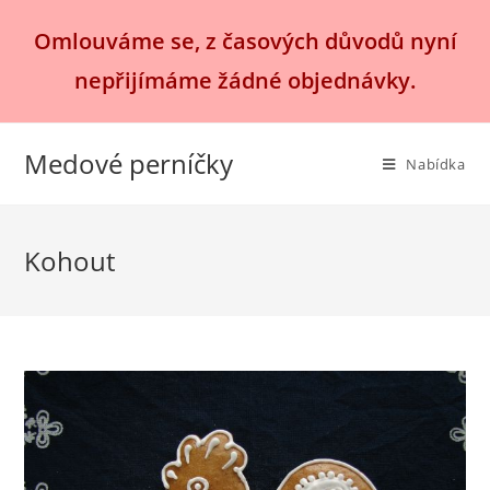
Přejít
Omlouváme se, z časových důvodů nyní
k
obsahu
nepřijímáme žádné objednávky.
Medové perníčky
Nabídka
Kohout