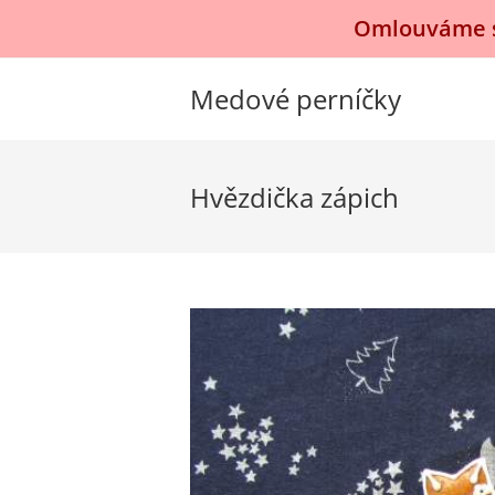
Přejít
Omlouváme se
k
obsahu
Medové perníčky
Hvězdička zápich