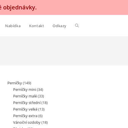
é objednávky.
Nabídka
Kontakt
Odkazy
Perníčky
(149)
Perníčky mini
(34)
Perníčky malé
(33)
Perníčky střední
(18)
Perníčky velké
(13)
Perníčky extra
(6)
Vánoční ozdoby
(18)