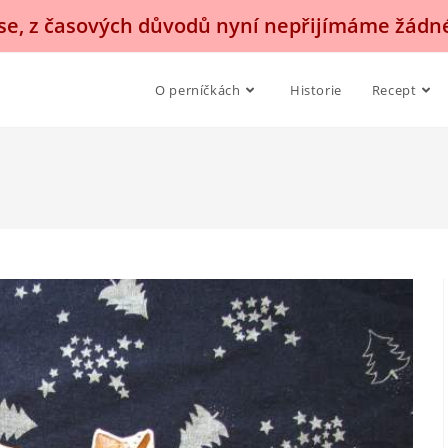
, z časových důvodů nyní nepřijímáme žádn
O perníčkách
Historie
Recept