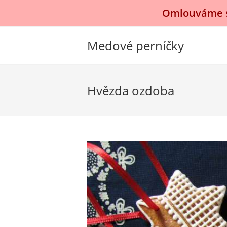
Přejít
Omlouváme se
k
obsahu
Medové perníčky
Hvězda ozdoba