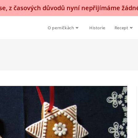
, z časových důvodů nyní nepřijímáme žádn
O perníčkách
Historie
Recept