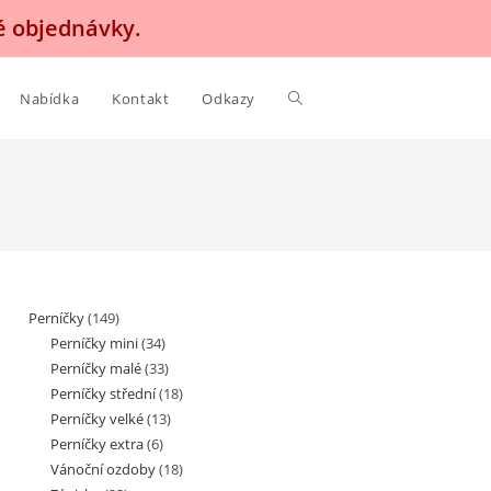
é objednávky.
Nabídka
Kontakt
Odkazy
Perníčky
(149)
Perníčky mini
(34)
Perníčky malé
(33)
Perníčky střední
(18)
Perníčky velké
(13)
Perníčky extra
(6)
Vánoční ozdoby
(18)