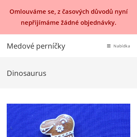
Přejít
Omlouváme se, z časových důvodů nyní
k
obsahu
nepřijímáme žádné objednávky.
Medové perníčky
Nabídka
Dinosaurus