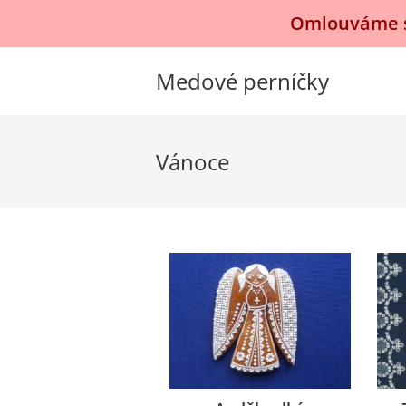
Přejít
Omlouváme se
k
obsahu
Medové perníčky
Vánoce