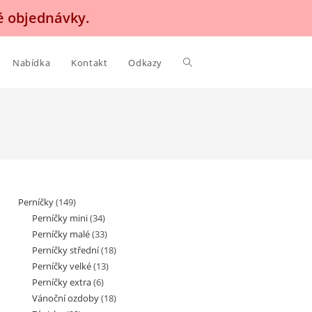
é objednávky.
Nabídka
Kontakt
Odkazy
Perníčky
(149)
Perníčky mini
(34)
Perníčky malé
(33)
Perníčky střední
(18)
Perníčky velké
(13)
Perníčky extra
(6)
Vánoční ozdoby
(18)