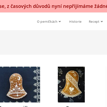
, z časových důvodů nyní nepřijímáme žádn
O perníčkách
Historie
Recept